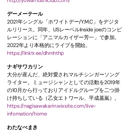
http://yowamushiclub.com/
デーメーテール
2021年シングル「ホワイトデー/Y.M.C」をデジタ
ルリリース。同年、USレーベルInside joeのコンピ
レーションに「アニマルカイザー芳一」で参加。
2022年より本格的にライブを開始。
https://linktr.ee/dhmhthp
ナギサワカリン
大分が産んだ、絶対愛されマルチシンガーソング
ライター。ミュージシャンとしての活動を2019年
の10月から行っておりアイドルグループを二つ掛
け持ちしている（乙女エトワール、平成墓嵐）。
https://nagisawakarin.wixsite.com/live-
infomation/home
わたなべまき