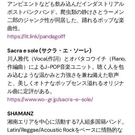
アンビエントなども飲み込んだインダストリアル
ポストパンクバンド。爬虫類の静けさとラーメン
二郎のジャンク性が同居した、踊れるポップな楽
曲性。
https://lit.link/pandagolff
Sacra e sole (サクラ・エ・ソーレ)
川人雅代（Vocal,作詞）とオバタコウイチ（Piano,
作編曲）によるJ-POP音楽ユニット。聴く人を包
み込むような温かみと力強さを兼ね備えた歌声
と、美しくオトナなポップセンス溢れるオリジナ
ル曲に定評がある。
https://www.wo-gr.jp/sacra-e-sole/
SHAMANZ
湘南エリアを中心に活動する7人組多国籍バンド。
Latin/Reggae/Acoustic Rockをベースに情熱的な