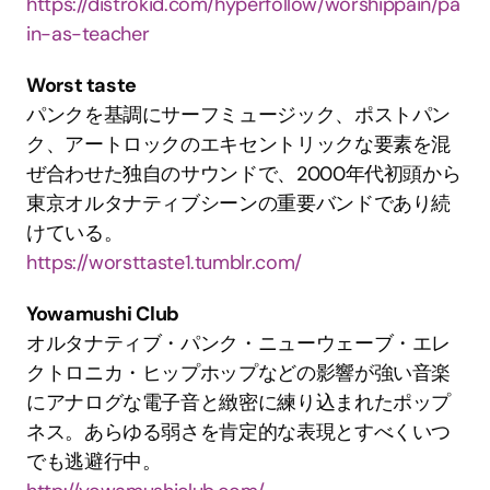
https://distrokid.com/hyperfollow/worshippain/pa
in-as-teacher
Worst taste
パンクを基調にサーフミュージック、ポストパン
ク、アートロックのエキセントリックな要素を混
ぜ合わせた独自のサウンドで、2000年代初頭から
東京オルタナティブシーンの重要バンドであり続
けている。
https://worsttaste1.tumblr.com/
Yowamushi Club
オルタナティブ・パンク・ニューウェーブ・エレ
クトロニカ・ヒップホップなどの影響が強い音楽
にアナログな電子音と緻密に練り込まれたポップ
ネス。あらゆる弱さを肯定的な表現とすべくいつ
でも逃避行中。