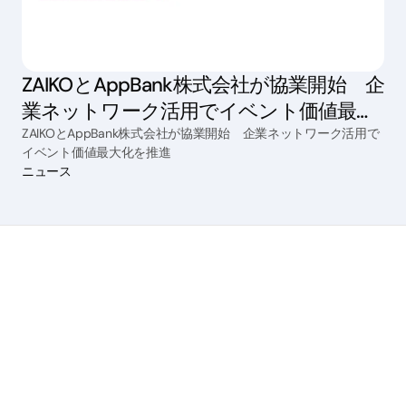
ZAIKOとAppBank株式会社が協業開始 企
業ネットワーク活用でイベント価値最大
化を推進
ZAIKOとAppBank株式会社が協業開始 企業ネットワーク活用で
イベント価値最大化を推進
ニュース
サービス
チケット販売
配信
手数料管理
マーケティング
ファンコミュニケーション