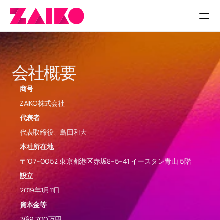
料金
会社概要
商号
ZAIKO株式会社
代表者
代表取締役、島田和大
本社所在地
〒107-0052 東京都港区赤坂8-5-41 イースタン青山 5階
設立
2019年1月11日
資本金等
7億9,700万円