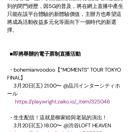
到的閉門經歷，因5G的普及，將在網上直播中產生
只能在該平台體驗的新體驗價值，主辦方也希望這
將成為活動收益多元化等面向下一個時代的新選
擇。 
■即將舉辦的電子票制直播活動
 ・bohemianvoodoo【“MOMENTS” TOUR TOKYO 
FINAL】 
 　3月20日(五) 21:00〜 @品川インターシティホ
ール 
https://playwright.zaiko.io/_item/325046
 ・生生配信！這就是柳家睦與老鼠的演出！ 
 　3月20日(五) 18:00〜 @渋谷LOFT HEAVEN 