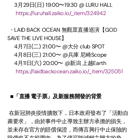
 　3月29日(日) 19:00〜19:30 @ LURU HALL 
https://luruhall.zaiko.io/_item/324942
 ・LAID BACK OCEAN 無觀眾直播巡演【GOD 
SAVE THE LIVE HOUSE】
 　4月7日(二) 21:00〜 @大分 club SPOT 
 　4月8日(三) 21:00〜 @兵庫 尼崎Scope 
 　4月11日(六) 20:00〜 @新潟 上越Earth 
https://laidbackocean.zaiko.io/_item/325051
■「直播 電子票」及新服務開發的背景
 在新冠肺炎疫情擴散下，日本政府發布了「活動自
粛要求」，由於事件中止導致主辦方承擔的損失，
並未存在官方的賠償保證，而傳言興行中止保險的
賠償也不在範圍內，為了儘可能減輕主辦方的負