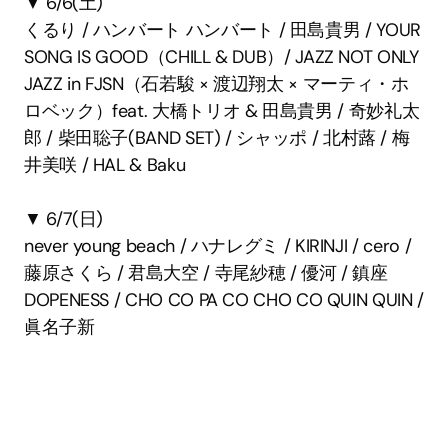
▼ 6/6(土)
くるり / ハンバート ハンバート / 田島貴男 / YOUR 
SONG IS GOOD（CHILL & DUB）/ JAZZ NOT ONLY 
JAZZ in FJSN（石若駿 × 渡辺翔太 × マーティ・ホ
ロベック）feat. 大橋トリオ & 田島貴男 / 奇妙礼太
郎 / 柴⽥聡⼦(BAND SET) / シャッポ / 北村蕗 / 梅
井美咲 / HAL & Baku
▼ 6/7(日)
never young beach / ハナレグミ / KIRINJI / cero / 
藤原さくら / 君島⼤空 / 寺尾紗穂 / 優河 / 鎮座
DOPENESS / CHO CO PA CO CHO CO QUIN QUIN / 
眞名⼦新