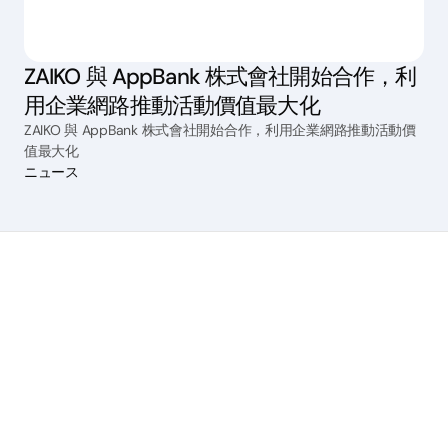
ZAIKO 與 AppBank 株式會社開始合作，利
用企業網路推動活動價值最大化
ZAIKO 與 AppBank 株式會社開始合作，利用企業網路推動活動價
值最大化
ニュース
服務
販賣門票
直播
管理手續費
市場策劃
粉絲交流
訂閱