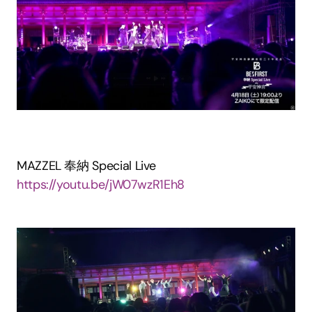
MAZZEL 奉納 Special Live
https://youtu.be/jW07wzR1Eh8